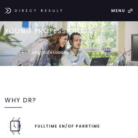
MENU
YOUNG PROFESSIONALS
Home
Young professionals
WHY DR?
FULLTIME EN/OF PARRTIME